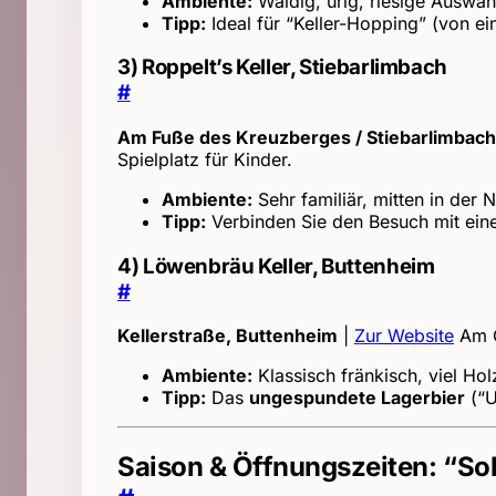
Ambiente:
Waldig, urig, riesige Auswah
Tipp:
Ideal für “Keller-Hopping” (von e
3) Roppelt’s Keller, Stiebarlimbach
#
Am Fuße des Kreuzberges / Stiebarlimbach
Spielplatz für Kinder.
Ambiente:
Sehr familiär, mitten in der N
Tipp:
Verbinden Sie den Besuch mit ei
4) Löwenbräu Keller, Buttenheim
#
Kellerstraße, Buttenheim
|
Zur Website
Am O
Ambiente:
Klassisch fränkisch, viel Ho
Tipp:
Das
ungespundete Lagerbier
(“U
Saison & Öffnungszeiten: “So