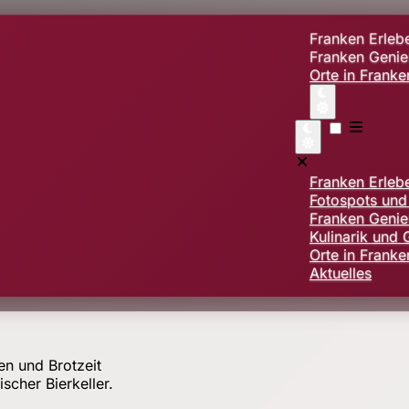
Franken Erle
Franken Geni
Orte in Frank
Franken Erle
Fotospots un
Franken Geni
Kulinarik und
Orte in Franke
Aktuelles
scher Bierkeller.