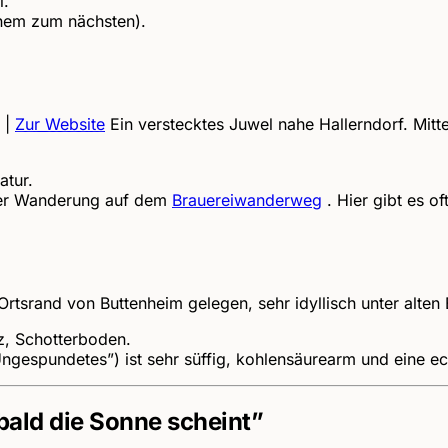
l.
inem zum nächsten).
|
Zur Website
Ein verstecktes Juwel nahe Hallerndorf. Mitt
atur.
ner Wanderung auf dem
Brauereiwanderweg
. Hier gibt es o
rtsrand von Buttenheim gelegen, sehr idyllisch unter alten
lz, Schotterboden.
ngespundetes”) ist sehr süffig, kohlensäurearm und eine ec
bald die Sonne scheint”