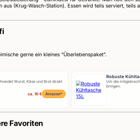
 aus (Krug-Wasch-Station). Essen wird teils serviert, teils a
fi
imische gerne ein kleines “Überlebenspaket”.
Robuste Kühlta
chneidet Wurst, Käse und Brot direkt
Um die mitgebracht
bringen.
ca. 10 €
Amazon*
ere Favoriten