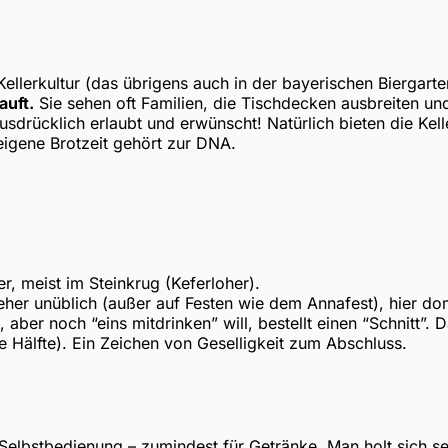
 Kellerkultur (das übrigens auch in der bayerischen Biergart
uft.
Sie sehen oft Familien, die Tischdecken ausbreiten u
ausdrücklich erlaubt und erwünscht! Natürlich bieten die K
 eigene Brotzeit gehört zur DNA.
er, meist im Steinkrug (Keferloher).
 eher unüblich (außer auf Festen wie dem Annafest), hier dom
aber noch “eins mitdrinken” will, bestellt einen “Schnitt”. D
e Hälfte). Ein Zeichen von Geselligkeit zum Abschluss.
 Selbstbedienung – zumindest für Getränke. Man holt sich se