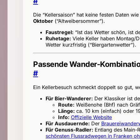
#
Die “Kellersaison” hat keine festen Daten wie
Oktober
(“Altweibersommer”).
Faustregel:
“Ist das Wetter schön, ist de
Ruhetage:
Viele Keller haben Montag/D
Wetter kurzfristig (“Biergartenwetter”).
Passende Wander-Kombinati
#
Ein Kellerbesuch schmeckt doppelt so gut, we
Für Bier-Wanderer:
Der Klassiker ist d
Route:
Weißenohe (Bhf) nach Gräfe
Länge:
ca. 10 km (einfach) oder 
Info:
Offizielle Website
Für Ausdauernde:
Der
Brauereiwander
Für Genuss-Radler:
Entlang des Main-Ra
schönsten Flussradwegen in Franken oh