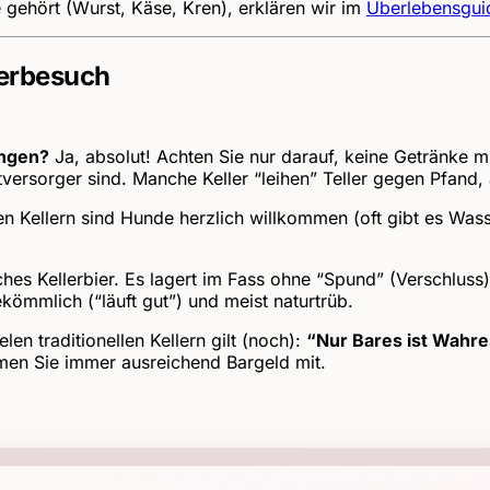
 gehört (Wurst, Käse, Kren), erklären wir im
Überlebensguid
lerbesuch
ingen?
Ja, absolut! Achten Sie nur darauf, keine Getränke mi
versorger sind. Manche Keller “leihen” Teller gegen Pfand, 
en Kellern sind Hunde herzlich willkommen (oft gibt es Wass
ches Kellerbier. Es lagert im Fass ohne “Spund” (Verschlus
ekömmlich (“läuft gut”) und meist naturtrüb.
elen traditionellen Kellern gilt (noch):
“Nur Bares ist Wahr
hmen Sie immer ausreichend Bargeld mit.