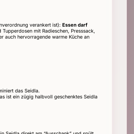
enverordnung verankert ist):
Essen darf
nd Tupperdosen mit Radieschen, Presssack,
eller auch hervorragende warme Küche an
iniert das Seidla.
as ist ein zügig halbvoll geschenktes Seidla
in Seidla direkt am “Ausschank” und spült