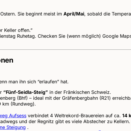
 Ostern. Sie beginnt meist im
April/Mai
, sobald die Tempera
r Keller offen.”
ienstag Ruhetag. Checken Sie (wenn möglich) Google Maps 
onen
nn man ihn sich “erlaufen” hat.
er
“Fünf-Seidla-Steig”
in der Fränkischen Schweiz.
nberg (Bhf) – ideal mit der Gräfenbergbahn (R21) erreichb
19 km (Rundweg).
weg Aufsess
verbindet 4 Weltrekord-Brauereien auf ca.
14 
dwegs und der Regnitz gibt es viele Abstecher zu Kellern. 
ne Steigung
.