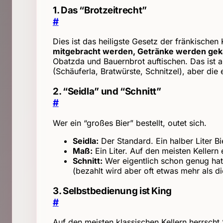
1. Das “Brotzeitrecht”
#
Dies ist das heiligste Gesetz der fränkischen
mitgebracht werden, Getränke werden geka
Obatzda und Bauernbrot auftischen. Das ist 
(Schäuferla, Bratwürste, Schnitzel), aber die
2. “Seidla” und “Schnitt”
#
Wer ein “großes Bier” bestellt, outet sich.
Seidla:
Der Standard. Ein halber Liter Bi
Maß:
Ein Liter. Auf den meisten Kellern
Schnitt:
Wer eigentlich schon genug hat, 
(bezahlt wird aber oft etwas mehr als di
3. Selbstbedienung ist King
#
Auf den meisten klassischen Kellern herrscht